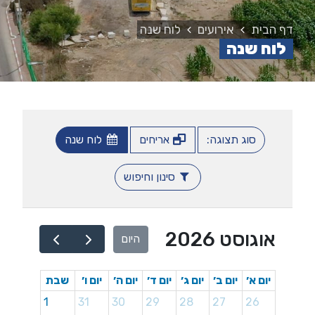
דף הבית
אירועים
לוח שנה
לוח שנה
סוג תצוגה:
אריחים
לוח שנה
סינון וחיפוש
אוגוסט 2026
היום
יום א׳
יום ב׳
יום ג׳
יום ד׳
יום ה׳
יום ו׳
שבת
1
31
30
29
28
27
26