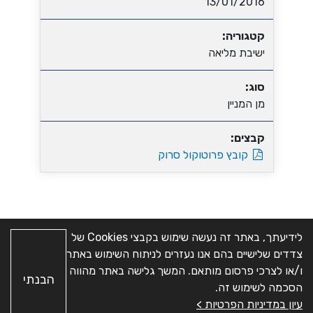
13/01/2016
קטגוריה:
ישיבת מליאה
סוג:
מן המניין
קבצים:
קובץ פרוטוקול סרוק
לידיעתך, באתר זה נעשה שימוש בקבצי Cookies של
צדדים שלישיים בהם אנו נעזרים לניתוח השימוש באתר
מפת האתר
|
הצהרת
כל הזכויות שמורות © מועצה
ו/או לצרכי פרסום מותאם. המשך גלישה באתר מהווה
הבנתי
נגישות
|
ניהול העדפות
אזורית חבל יבנה.
האתר פותח
הסכמה לשימוש זה.
Cookies
|
מדיניות
ב-
על-ידי
א.ש בינה
עיון במדיניות הפרטיות >