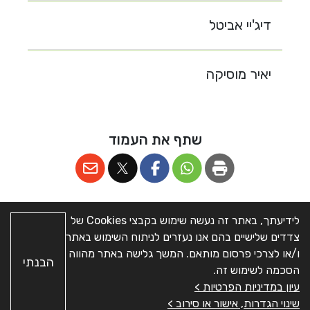
דיג'יי אביטל
יאיר מוסיקה
שתף את העמוד
לידיעתך, באתר זה נעשה שימוש בקבצי Cookies של
צדדים שלישיים בהם אנו נעזרים לניתוח השימוש באתר
מפת האתר
|
הצהרת
כל הזכויות שמורות © מועצה
ו/או לצרכי פרסום מותאם. המשך גלישה באתר מהווה
הבנתי
נגישות
|
ניהול העדפות
אזורית חבל יבנה.
האתר פותח
הסכמה לשימוש זה.
Cookies
|
מדיניות
ב-
על-ידי
א.ש בינה
עיון במדיניות הפרטיות >
פרטיות
שינוי הגדרות, אישור או סירוב >